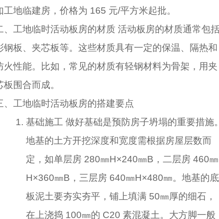
如工地临建房，价格为 165 元/平方米起批。
二、工地临时活动板房的材质 活动板房的材质通常包
彩钢板、夹芯板等。这些材质具有一定的保温、隔热和
防火性能。比如，常见的材质有轻钢材料为骨架，用夹
芯板围合而成。
三、工地临时活动板房的搭建要点
基础施工 做好基础是预防房子坍塌的重要措施
地基的土方开挖深度和宽度需根据房屋层数而
定，如单层房 280㎜H×240㎜B，二层房 460㎜
H×360㎜B，三层房 640㎜H×480㎜。地基的底
板泥土要夯实夯平，铺上填满 50㎜厚的细石，
在上浇捣 100㎜的 C20 素混凝土。大方脚一般